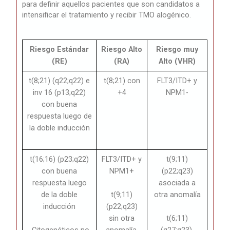
para definir aquellos pacientes que son candidatos a
intensificar el tratamiento y recibir TMO alogénico.
Riesgo Estándar
Riesgo Alto
Riesgo muy
(RE)
(RA)
Alto (VHR)
t(8;21) (q22;q22) e
t(8;21) con
FLT3/ITD+ y
inv 16 (p13;q22)
+4
NPM1-
con buena
respuesta luego de
la doble inducción
t(16;16) (p23;q22)
FLT3/ITD+ y
t(9;11)
con buena
NPM1+
(p22;q23)
respuesta luego
asociada a
de la doble
otra anomalía
t(9;11)
inducción
(p22;q23)
sin otra
t(6;11)
Citogenéticos no
anomalía,
(q27;q23),