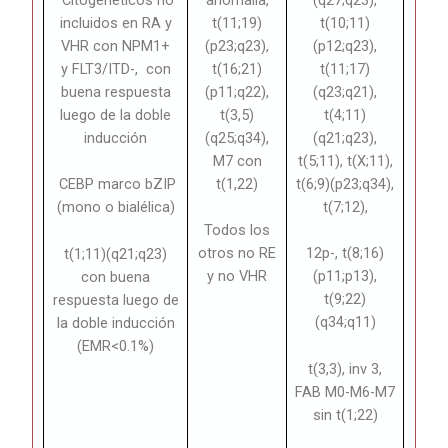
incluidos en RA y
t(11;19)
t(10;11)
VHR con NPM1+
(p23;q23),
(p12;q23),
y FLT3/ITD-,
con
t(16;21)
t(11;17)
buena respuesta
(p11;q22),
(q23;q21),
luego de la doble
t(3,5)
t(4;11)
inducción
(q25;q34),
(q21;q23),
M7 con
t(5;11), t(X;11),
t(1,22)
t(6;9)(p23;q34),
CEBP marco bZIP
t(7;12),
(mono o bialélica)
Todos los
otros no RE
12p-, t(8;16)
t(1;11)(q21;q23)
y no VHR
(p11;p13),
con buena
t(9;22)
respuesta luego de
(q34;q11)
la doble inducción
(EMR<0.1%)
t(3,3), inv 3,
FAB M0-M6-M7
sin t(1;22)