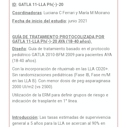
ID
: GATLA 11-LLA Ph(-)-20
Coordinadoras
: Luciana C Ferrari y María M Moirano
Fecha de inicio del estudio
:
junio 2021
GUÍA DE TRATAMIENTO PROTOCOLIZADA POR
GATLA 11-LLA Ph(-)-20 AYA (18-40 años).
Diseño
:
Guía de tratamiento basado en el protocolo
pediátrico GATLA 2010-BFM 2009 para pacientes AYA
(18-40 años).
Con la incorporación de rituximab en las LLA CD20+.
Sin randomizaciones pediátricas (Fase IB, Fase m/M
en las LLA B). Con menor dosis de peg-asparaginasa
2000 UI/m2 (vs 2500).
Utilización de la ERM para definir grupos de riesgo e
indicación de trasplante en 1° línea.
Introducción
:
Las tasas estimadas de supervivencia
general a 5 años para la LLA se acercan al 90% en