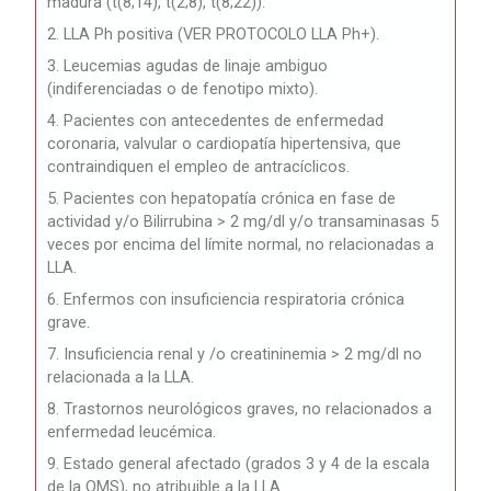
madura (t(8;14), t(2;8), t(8;22)).
2. LLA Ph positiva (VER PROTOCOLO LLA Ph+).
3. Leucemias agudas de linaje ambiguo
(indiferenciadas o de fenotipo mixto).
4. Pacientes con antecedentes de enfermedad
coronaria, valvular o cardiopatía hipertensiva, que
contraindiquen el empleo de antracíclicos.
5. Pacientes con hepatopatía crónica en fase de
actividad y/o Bilirrubina > 2 mg/dl y/o transaminasas 5
veces por encima del límite normal, no relacionadas a
LLA.
6. Enfermos con insuficiencia respiratoria crónica
grave.
7. Insuficiencia renal y /o creatininemia > 2 mg/dl no
relacionada a la LLA.
8. Trastornos neurológicos graves, no relacionados a
enfermedad leucémica.
9. Estado general afectado (grados 3 y 4 de la escala
de la OMS), no atribuible a la LLA.