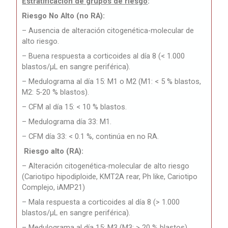
Estratificación de grupos de riesgo
:
Riesgo No Alto (no RA):
– Ausencia de alteración citogenética-molecular de
alto riesgo.
– Buena respuesta a corticoides al día 8 (< 1.000
blastos/μL en sangre periférica).
– Medulograma al día 15: M1 o M2 (M1: < 5 % blastos,
M2: 5-20 % blastos).
– CFM al día 15: < 10 % blastos.
– Medulograma día 33: M1.
– CFM día 33: < 0.1 %, continúa en no RA.
Riesgo alto (RA):
– Alteración citogenética-molecular de alto riesgo
(Cariotipo hipodiploide, KMT2A rear, Ph like, Cariotipo
Complejo, iAMP21)
– Mala respuesta a corticoides al día 8 (> 1.000
blastos/μL en sangre periférica).
– Medulograma al día 15: M3 (M3: > 20 % blastos)