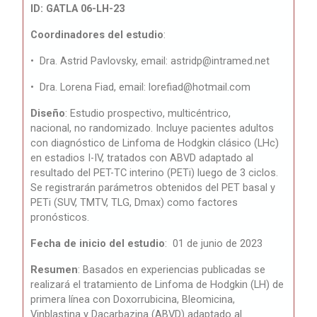
ID:
GATLA 06-LH-23
Coordinadores del estudio
:
•
Dra.
Astrid Pavlovsky, email:
astridp@intramed.net
•
Dra. Lorena Fiad, email:
lorefiad@hotmail.com
Diseño
:
Estudio prospectivo, multicéntrico,
nacional,
no randomizado. Incluye pacientes adultos
con diagnóstico de Linfoma de Hodgkin
clásico (LHc)
en estadios I-IV, tratados con ABVD adaptado al
resultado del
PET-TC interino (PETi) luego de 3 ciclos.
Se registrarán parámetros obtenidos
del PET basal y
PETi (SUV, TMTV, TLG, Dmax) como factores
pronósticos.
Fecha de inicio del estudio
: 01 de junio de 2023
Resumen
:
Basados en experiencias publicadas se
realizará el tratamiento de Linfoma de Hodgkin (LH) de
primera línea con Doxorrubicina, Bleomicina,
Vinblastina y Dacarbazina (ABVD) adaptado al