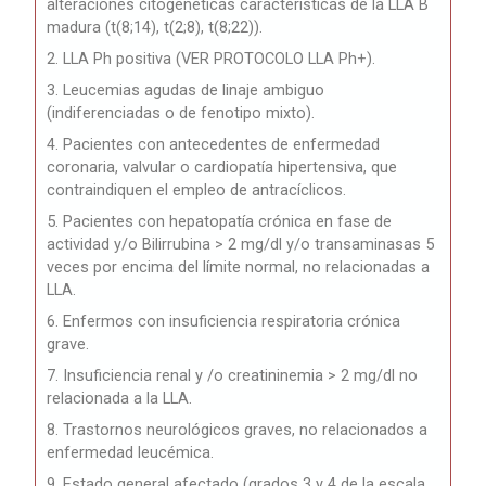
alteraciones citogenéticas características de la LLA B
madura (t(8;14), t(2;8), t(8;22)).
2. LLA Ph positiva (VER PROTOCOLO LLA Ph+).
3. Leucemias agudas de linaje ambiguo
(indiferenciadas o de fenotipo mixto).
4. Pacientes con antecedentes de enfermedad
coronaria, valvular o cardiopatía hipertensiva, que
contraindiquen el empleo de antracíclicos.
5. Pacientes con hepatopatía crónica en fase de
actividad y/o Bilirrubina > 2 mg/dl y/o transaminasas 5
veces por encima del límite normal, no relacionadas a
LLA.
6. Enfermos con insuficiencia respiratoria crónica
grave.
7. Insuficiencia renal y /o creatininemia > 2 mg/dl no
relacionada a la LLA.
8. Trastornos neurológicos graves, no relacionados a
enfermedad leucémica.
9. Estado general afectado (grados 3 y 4 de la escala